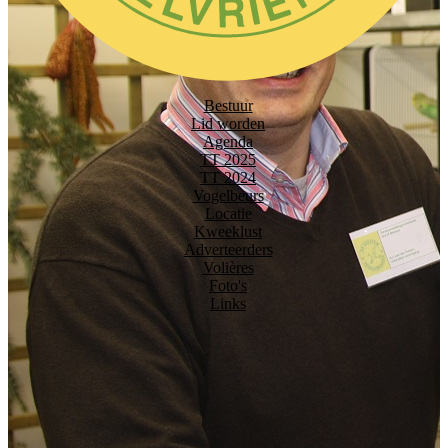
Bestuur
Lid worden
Agenda
TT 2025
TT 2024
Vogelbeurs
Locatie
Kweeklust
Adverteerders
Volières
Foto's
Links