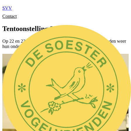
SVV
Contact
Tentoonstelling 2024
Op 22 en 23 november organiseren de Soester Vogelvrienden weer
hun onderlinge tentoonstelling.