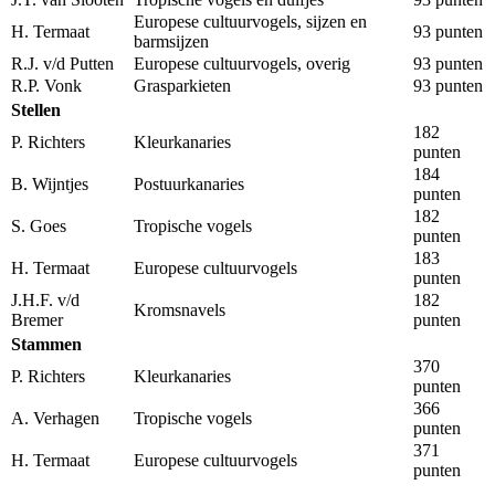
Europese cultuurvogels, sijzen en
H. Termaat
93 punten
barmsijzen
R.J. v/d Putten
Europese cultuurvogels, overig
93 punten
R.P. Vonk
Grasparkieten
93 punten
Stellen
182
P. Richters
Kleurkanaries
punten
184
B. Wijntjes
Postuurkanaries
punten
182
S. Goes
Tropische vogels
punten
183
H. Termaat
Europese cultuurvogels
punten
J.H.F. v/d
182
Kromsnavels
Bremer
punten
Stammen
370
P. Richters
Kleurkanaries
punten
366
A. Verhagen
Tropische vogels
punten
371
H. Termaat
Europese cultuurvogels
punten