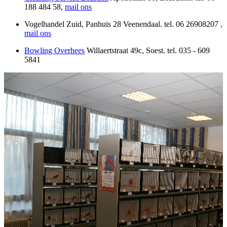
188 484 58,
mail ons
Vogelhandel Zuid, Panhuis 28 Veenendaal. tel. 06 26908207
,
mail ons
Bowling Overhees
Willaertstraat 49c, Soest. tel. 035 - 609
5841