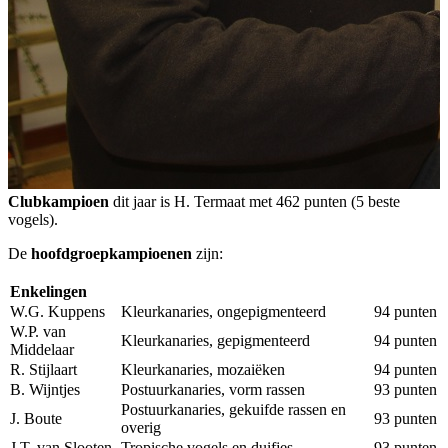
Clubkampioen
dit jaar is H. Termaat met 462 punten (5 beste
vogels).
De
hoofdgroepkampioenen
zijn:
Enkelingen
W.G. Kuppens
Kleurkanaries, ongepigmenteerd
94 punten
W.P. van
Kleurkanaries, gepigmenteerd
94 punten
Middelaar
R. Stijlaart
Kleurkanaries, mozaiëken
94 punten
B. Wijntjes
Postuurkanaries, vorm rassen
93 punten
Postuurkanaries, gekuifde rassen en
J. Boute
93 punten
overig
J.T. van Slooten
Tropische vogels en duifjes
93 punten