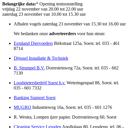
Belangrijke data:
* Opening tentoonstelling
vrijdag 22 november van 20.00 tot 22.00 uur
zaterdag 23 november van 10.00 tot 15.30 uur
Afhalen vogels zaterdag 23 november van 15.30 tot 16.00 uur
We bedanken onze
adverteerders
voor hun steun:
Eemland Diervoeders
Birkstraat 125a, Soest. tel. 033 - 461
8714
Dijsssel Installatie & Techniek
B. Strumpel B.V.
Dorresteinweg 72a, Soest. tel. 035 - 602
7130
Loodgietersbedrijf Soest b.v.
Weteringenpad 88, Soest. tel.
035 - 601 7332
Banking Support Soest
MUGRO
Industrieweg 16a, Soest. tel. 035 - 601 1276
R. Westra, Lompen ijzer papier. Dorresteinweg 60, Soest
Cleaning Service Leusden
Apollolaan 80, Leusdenn. tel. 06 -